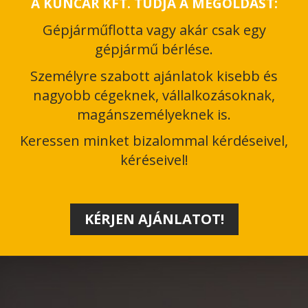
A KUNCAR KFT. TUDJA A MEGOLDÁST:
Gépjárműflotta vagy akár csak egy
gépjármű bérlése.
Személyre szabott ajánlatok kisebb és
nagyobb cégeknek, vállalkozásoknak,
magánszemélyeknek is.
Keressen minket bizalommal kérdéseivel,
kéréseivel!
KÉRJEN AJÁNLATOT!