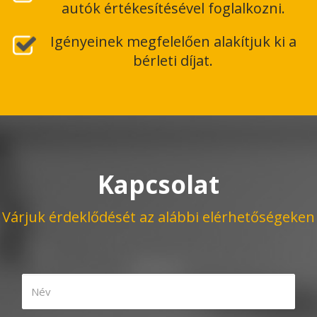
autók értékesítésével foglalkozni.
Igényeinek megfelelően alakítjuk ki a
bérleti díjat.
Kapcsolat
Várjuk érdeklődését az alábbi elérhetőségeken