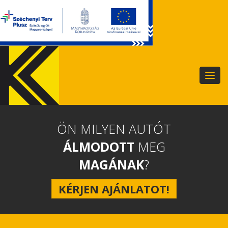
Togg
navig
ÖN MILYEN AUTÓT
ÁLMODOTT
MEG
MAGÁNAK
?
KÉRJEN AJÁNLATOT!