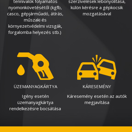
tennivalók folyamatos
szerzivelések lebonyolítása,
nyomonkövetésétől (kgfb,
külön kérésre a gépkocsik
casco, gépjárműadó, átírás,
mozgatásával
műszaki és
környezetvédelmi vizsgák,
forgalomba helyezés stb.)
ÜZEMANYAGKÁRTYA
KÁRESEMÉNY
Igény esetén
Káresemény esetén az autók
üzemanyagkártya
megjavítása
rendelkezésre bocsátása